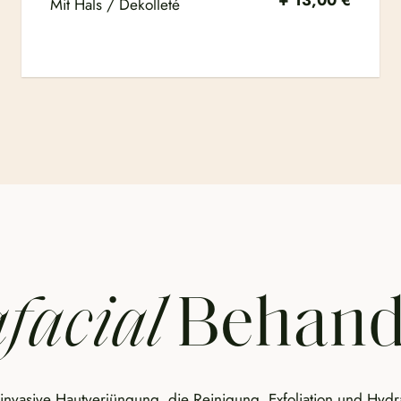
Mit Hals / Dekolleté
facial
Behand
t-invasive Hautverjüngung, die Reinigung, Exfoliation und Hydr