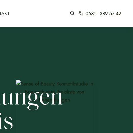
0531 - 389 57 42
TAKT
lungen
is