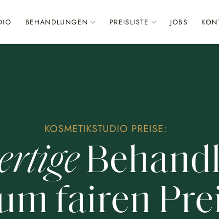
DIO
BEHANDLUNGEN
PREISLISTE
JOBS
KON
KOSMETIKSTUDIO PREISE:
rtige
Behand
um fairen Pre